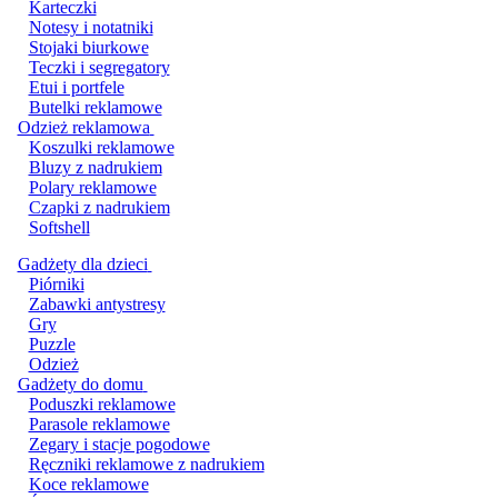
Karteczki
Notesy i notatniki
Stojaki biurkowe
Teczki i segregatory
Etui i portfele
Butelki reklamowe
Odzież reklamowa
Koszulki reklamowe
Bluzy z nadrukiem
Polary reklamowe
Czapki z nadrukiem
Softshell
Gadżety dla dzieci
Piórniki
Zabawki antystresy
Gry
Puzzle
Odzież
Gadżety do domu
Poduszki reklamowe
Parasole reklamowe
Zegary i stacje pogodowe
Ręczniki reklamowe z nadrukiem
Koce reklamowe