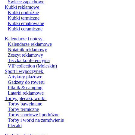
Świece zapachowe
Kubki reklamowe
Kubki podróżne
Kubki termiczne
Kubki emaliowane
Kubki ceramiczne
Kalendarze i notesy
Kalendarze reklamowe
Notatnik reklamowy
Zeszyt reklamowy
Teczka konferencyjna
VIP collection (Moleskin)
Sport i wypoczynek
Artykuły plażowe
Gadżety do roweru
Piknik & camping
Latarki reklamowe
Torby, plecaki, worki
Torby bawełniane
Torby termiczne
Torby sportowe i podróżne
Torby i worki na zamówienie
Plecaki