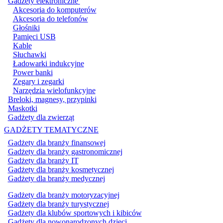
Gadżety elektroniczne
Akcesoria do komputerów
Akcesoria do telefonów
Głośniki
Pamięci USB
Kable
Słuchawki
Ładowarki indukcyjne
Power banki
Zegary i zegarki
Narzędzia wielofunkcyjne
Breloki, magnesy, przypinki
Maskotki
Gadżety dla zwierząt
GADŻETY TEMATYCZNE
Gadżety dla branży finansowej
Gadżety dla branży gastronomicznej
Gadżety dla branży IT
Gadżety dla branży kosmetycznej
Gadżety dla branży medycznej
Gadżety dla branży motoryzacyjnej
Gadżety dla branży turystycznej
Gadżety dla klubów sportowych i kibiców
Gadżety dla nowonarodzonych dzieci