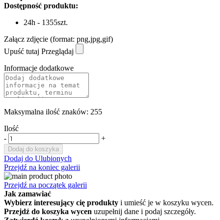
Dostępność produktu:
24h - 1355szt.
Załącz zdjęcie (format: png,jpg,gif)
Upuść tutaj
Przeglądaj
Informacje dodatkowe
Maksymalna ilość znaków: 255
Ilość
-
+
Dodaj do koszyka
Dodaj do Ulubionych
Przejdź na koniec galerii
Przejdź na początek galerii
Jak zamawiać
Wybierz interesujący cię produkty
i umieść je w koszyku wycen.
Przejdź do koszyka wycen
uzupełnij dane i podaj szczegóły.