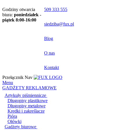
Godziny otwarcia
509 333 555
biura:
poniedziałek -
piątek 8:00-16:00
siedziba@fux.pl
Blog
O nas
Kontakt
Przełącznik Nav
Menu
GADŻETY REKLAMOWE
Artykuły piśmiennicze
Długopisy plastikowe
Długopisy metalowe
Kredki i zakreślacze
Pióra
Ołówki
Gadżety biurowe