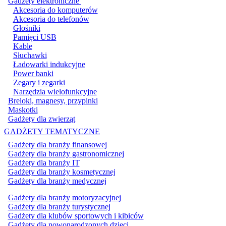
Gadżety elektroniczne
Akcesoria do komputerów
Akcesoria do telefonów
Głośniki
Pamięci USB
Kable
Słuchawki
Ładowarki indukcyjne
Power banki
Zegary i zegarki
Narzędzia wielofunkcyjne
Breloki, magnesy, przypinki
Maskotki
Gadżety dla zwierząt
GADŻETY TEMATYCZNE
Gadżety dla branży finansowej
Gadżety dla branży gastronomicznej
Gadżety dla branży IT
Gadżety dla branży kosmetycznej
Gadżety dla branży medycznej
Gadżety dla branży motoryzacyjnej
Gadżety dla branży turystycznej
Gadżety dla klubów sportowych i kibiców
Gadżety dla nowonarodzonych dzieci