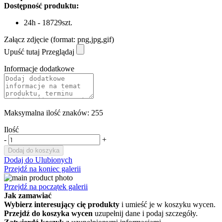
Dostępność produktu:
24h - 18729szt.
Załącz zdjęcie (format: png,jpg,gif)
Upuść tutaj
Przeglądaj
Informacje dodatkowe
Maksymalna ilość znaków: 255
Ilość
-
+
Dodaj do koszyka
Dodaj do Ulubionych
Przejdź na koniec galerii
Przejdź na początek galerii
Jak zamawiać
Wybierz interesujący cię produkty
i umieść je w koszyku wycen.
Przejdź do koszyka wycen
uzupełnij dane i podaj szczegóły.