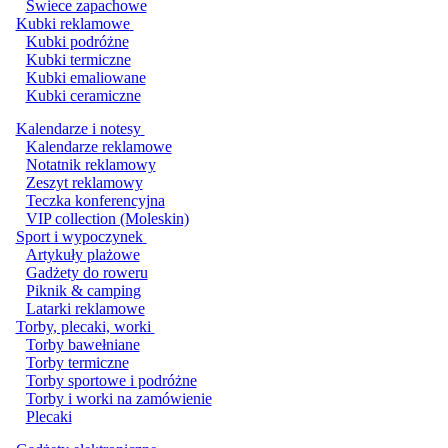
Świece zapachowe
Kubki reklamowe
Kubki podróżne
Kubki termiczne
Kubki emaliowane
Kubki ceramiczne
Kalendarze i notesy
Kalendarze reklamowe
Notatnik reklamowy
Zeszyt reklamowy
Teczka konferencyjna
VIP collection (Moleskin)
Sport i wypoczynek
Artykuły plażowe
Gadżety do roweru
Piknik & camping
Latarki reklamowe
Torby, plecaki, worki
Torby bawełniane
Torby termiczne
Torby sportowe i podróżne
Torby i worki na zamówienie
Plecaki