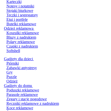
Karteczki
Notesy i notatniki
Stojaki biurkowe
Teczki i segregatory
Etui i portfele
Butelki reklamowe
Odzież reklamowa
Koszulki reklamowe
Bluzy z nadrukiem
Polary reklamowe
Czapki z nadrukiem
Softshell
Gadżety dla dzieci
Piórniki
Zabawki antystresy
Gry
Puzzle
Odzież
Gadżety do domu
Poduszki reklamowe
Parasole reklamowe
Zegary i stacje pogodowe
Ręczniki reklamowe z nadrukiem
Koce reklamowe