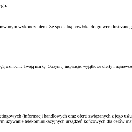
ego.
 gumowanym wykończeniem. Ze specjalną powłoką do grawera lustrzaneg
ogą wzmocnić Twoją markę. Otrzymuj inspiracje, wyjątkowe oferty i najnowsze 
ingowych (informacji handlowych oraz ofert) związanych z jego usług
 tym używanie telekomunikacyjnych urządzeń końcowych dla celów mar