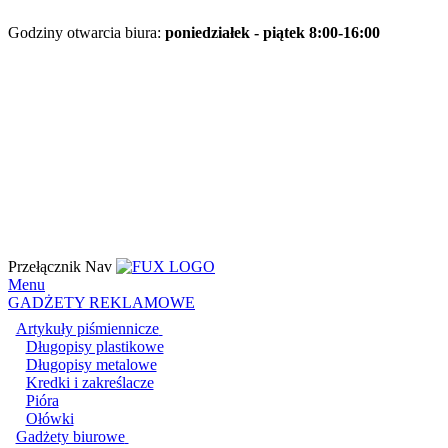
Godziny otwarcia biura:
poniedziałek - piątek 8:00-16:00
Przełącznik Nav
Menu
GADŻETY REKLAMOWE
Artykuły piśmiennicze
Długopisy plastikowe
Długopisy metalowe
Kredki i zakreślacze
Pióra
Ołówki
Gadżety biurowe