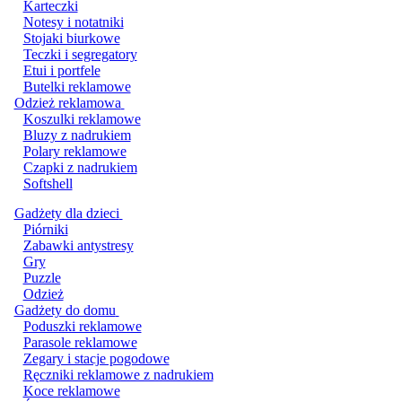
Karteczki
Notesy i notatniki
Stojaki biurkowe
Teczki i segregatory
Etui i portfele
Butelki reklamowe
Odzież reklamowa
Koszulki reklamowe
Bluzy z nadrukiem
Polary reklamowe
Czapki z nadrukiem
Softshell
Gadżety dla dzieci
Piórniki
Zabawki antystresy
Gry
Puzzle
Odzież
Gadżety do domu
Poduszki reklamowe
Parasole reklamowe
Zegary i stacje pogodowe
Ręczniki reklamowe z nadrukiem
Koce reklamowe