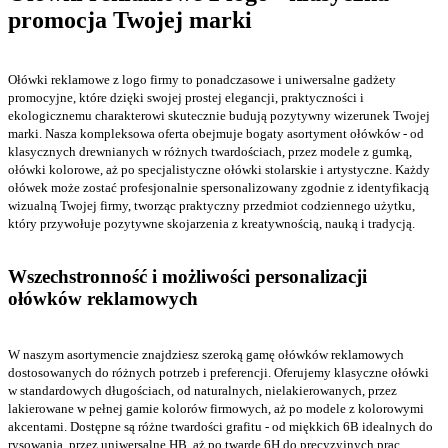
promocja Twojej marki
Ołówki reklamowe z logo firmy to ponadczasowe i uniwersalne gadżety
promocyjne, które dzięki swojej prostej elegancji, praktyczności i
ekologicznemu charakterowi skutecznie budują pozytywny wizerunek Twojej
marki. Nasza kompleksowa oferta obejmuje bogaty asortyment ołówków - od
klasycznych drewnianych w różnych twardościach, przez modele z gumką,
ołówki kolorowe, aż po specjalistyczne ołówki stolarskie i artystyczne. Każdy
ołówek może zostać profesjonalnie spersonalizowany zgodnie z identyfikacją
wizualną Twojej firmy, tworząc praktyczny przedmiot codziennego użytku,
który przywołuje pozytywne skojarzenia z kreatywnością, nauką i tradycją.
Wszechstronność i możliwości personalizacji
ołówków reklamowych
W naszym asortymencie znajdziesz szeroką gamę ołówków reklamowych
dostosowanych do różnych potrzeb i preferencji. Oferujemy klasyczne ołówki
w standardowych długościach, od naturalnych, nielakierowanych, przez
lakierowane w pełnej gamie kolorów firmowych, aż po modele z kolorowymi
akcentami. Dostępne są różne twardości grafitu - od miękkich 6B idealnych do
rysowania, przez uniwersalne HB, aż po twarde 6H do precyzyjnych prac