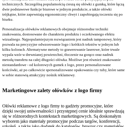
technicznych. Szczególną popularnością cieszą się ołówki z gumką, które łączą
dwie podstawowe funkcje biurowe w jednym produkcie, a także ołówki
trójkątne, które zapewniają ergonomiczny chwyt i zapobiegają toczeniu się po
biurku.
Personalizacja ołówków reklamowych obejmuje różnorodne techniki
znakowania, dostosowane do charakteru produktu i oczekiwanego efektu
wizualnego. Najpopularniejszym rozwiązaniem jest nadruk tamponowy, który
pozwala na precyzyjne odwzorowanie logo i krótkich tekstów w jednym lub
kilku kolorach. Alternatywne metody to grawerowanie laserowe, które trwale
wypala wzór w drewnianej powierzchni, tłoczenie na gorąco oraz nadruk
metodą transferu na całej długości ołówka. Możliwe jest również znakowanie
niestandardowe - od kolorowych gumek z logo, przez personalizowane
końcówki, aż po całkowicie spersonalizowane opakowania czy tuby, które same
w sobie stanowią atrakcyjny nośnik reklamowy.
Marketingowe zalety ołówków z logo firmy
Ołówki reklamowe z logo firmy to gadżety promocyjne, które
dzięki swojej uniwersalności i przystępnej cenie idealnie sprawdzają
się w różnorodnych kontekstach marketingowych. Są doskonałym
wyborem jako materiały promocyjne podczas targów, konferencji,
szkoleń, a także jako dodatek do katalogów, broszur czy materiałów