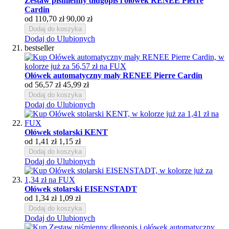
Zestaw piśmienny długopis i ołówek RENEE Pierre
Cardin
od
110,70 zł
90,00 zł
Dodaj do koszyka
Dodaj do Ulubionych
bestseller
Ołówek automatyczny mały RENEE Pierre Cardin
od
56,57 zł
45,99 zł
Dodaj do koszyka
Dodaj do Ulubionych
Ołówek stolarski KENT
od
1,41 zł
1,15 zł
Dodaj do koszyka
Dodaj do Ulubionych
Ołówek stolarski EISENSTADT
od
1,34 zł
1,09 zł
Dodaj do koszyka
Dodaj do Ulubionych