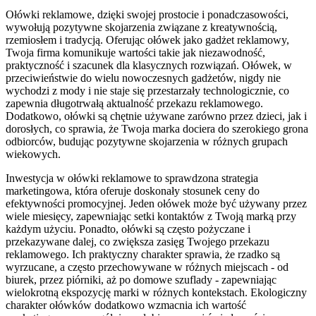
Ołówki reklamowe, dzięki swojej prostocie i ponadczasowości,
wywołują pozytywne skojarzenia związane z kreatywnością,
rzemiosłem i tradycją. Oferując ołówek jako gadżet reklamowy,
Twoja firma komunikuje wartości takie jak niezawodność,
praktyczność i szacunek dla klasycznych rozwiązań. Ołówek, w
przeciwieństwie do wielu nowoczesnych gadżetów, nigdy nie
wychodzi z mody i nie staje się przestarzały technologicznie, co
zapewnia długotrwałą aktualność przekazu reklamowego.
Dodatkowo, ołówki są chętnie używane zarówno przez dzieci, jak i
dorosłych, co sprawia, że Twoja marka dociera do szerokiego grona
odbiorców, budując pozytywne skojarzenia w różnych grupach
wiekowych.
Inwestycja w ołówki reklamowe to sprawdzona strategia
marketingowa, która oferuje doskonały stosunek ceny do
efektywności promocyjnej. Jeden ołówek może być używany przez
wiele miesięcy, zapewniając setki kontaktów z Twoją marką przy
każdym użyciu. Ponadto, ołówki są często pożyczane i
przekazywane dalej, co zwiększa zasięg Twojego przekazu
reklamowego. Ich praktyczny charakter sprawia, że rzadko są
wyrzucane, a często przechowywane w różnych miejscach - od
biurek, przez piórniki, aż po domowe szuflady - zapewniając
wielokrotną ekspozycję marki w różnych kontekstach. Ekologiczny
charakter ołówków dodatkowo wzmacnia ich wartość