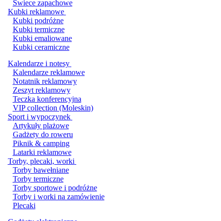
Świece zapachowe
Kubki reklamowe
Kubki podróżne
Kubki termiczne
Kubki emaliowane
Kubki ceramiczne
Kalendarze i notesy
Kalendarze reklamowe
Notatnik reklamowy
Zeszyt reklamowy
Teczka konferencyjna
VIP collection (Moleskin)
Sport i wypoczynek
Artykuły plażowe
Gadżety do roweru
Piknik & camping
Latarki reklamowe
Torby, plecaki, worki
Torby bawełniane
Torby termiczne
Torby sportowe i podróżne
Torby i worki na zamówienie
Plecaki