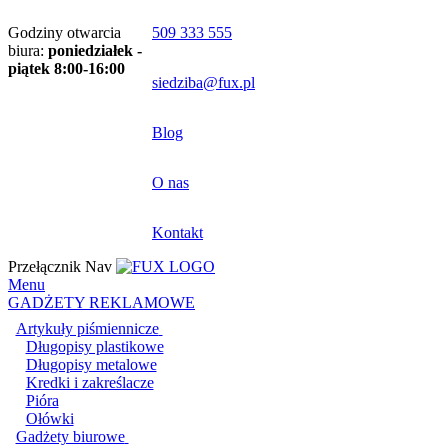
Godziny otwarcia
509 333 555
biura:
poniedziałek -
piątek 8:00-16:00
siedziba@fux.pl
Blog
O nas
Kontakt
Przełącznik Nav
Menu
GADŻETY REKLAMOWE
Artykuły piśmiennicze
Długopisy plastikowe
Długopisy metalowe
Kredki i zakreślacze
Pióra
Ołówki
Gadżety biurowe