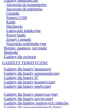
Gadżety elektroniczne
Akcesoria do komputerów
Akcesoria do telefonów
Głośniki
Pamięci USB
Kable
Słuchawki
Ładowarki indukcyjne
Power banki
Zegary i zegarki
Narzędzia wielofunkcyjne
Breloki, magnesy, przypinki
Maskotki
Gadżety dla zwierząt
GADŻETY TEMATYCZNE
Gadżety dla branży finansowej
Gadżety dla branży gastronomicznej
Gadżety dla branży IT
Gadżety dla branży kosmetycznej
Gadżety dla branży medycznej
Gadżety dla branży motoryzacyjnej
Gadżety dla branży turystycznej
Gadżety dla klubów sportowych i kibiców
Gadżety dla nowonarodzonych dzieci