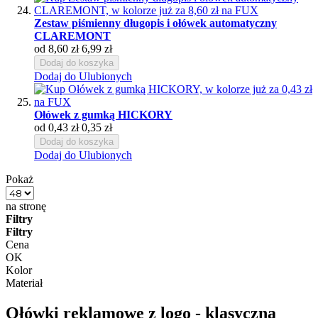
Zestaw piśmienny długopis i ołówek automatyczny
CLAREMONT
od
8,60 zł
6,99 zł
Dodaj do koszyka
Dodaj do Ulubionych
Ołówek z gumką HICKORY
od
0,43 zł
0,35 zł
Dodaj do koszyka
Dodaj do Ulubionych
Pokaż
na stronę
Filtry
Filtry
Cena
OK
Kolor
Materiał
Ołówki reklamowe z logo - klasyczna