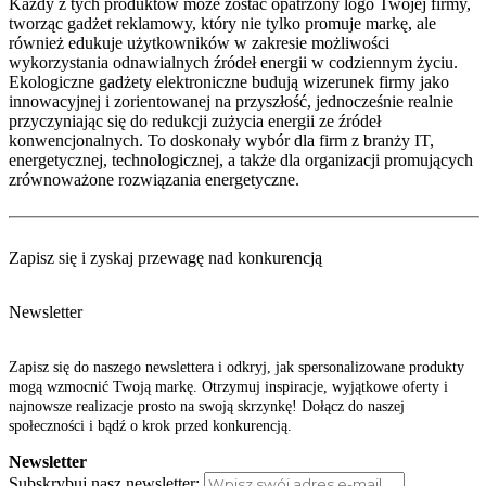
Każdy z tych produktów może zostać opatrzony logo Twojej firmy,
tworząc gadżet reklamowy, który nie tylko promuje markę, ale
również edukuje użytkowników w zakresie możliwości
wykorzystania odnawialnych źródeł energii w codziennym życiu.
Ekologiczne gadżety elektroniczne budują wizerunek firmy jako
innowacyjnej i zorientowanej na przyszłość, jednocześnie realnie
przyczyniając się do redukcji zużycia energii ze źródeł
konwencjonalnych. To doskonały wybór dla firm z branży IT,
energetycznej, technologicznej, a także dla organizacji promujących
zrównoważone rozwiązania energetyczne.
Zapisz się i zyskaj przewagę nad konkurencją
Newsletter
Zapisz się do naszego newslettera i odkryj, jak spersonalizowane produkty
mogą wzmocnić Twoją markę. Otrzymuj inspiracje, wyjątkowe oferty i
najnowsze realizacje prosto na swoją skrzynkę! Dołącz do naszej
społeczności i bądź o krok przed konkurencją.
Newsletter
Subskrybuj nasz newsletter: