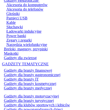
Gadżety elektroniczne
Akcesoria do komputerów
Akcesoria do telefonów
Głośniki
Pamięci USB
Kable
Słuchawki
Ładowarki indukcyjne
Power banki
Zegary i zegarki
Narzędzia wielofunkcyjne
Breloki, magnesy, przypinki
Maskotki
Gadżety dla zwierząt
GADŻETY TEMATYCZNE
Gadżety dla branży finansowej
Gadżety dla branży gastronomicznej
Gadżety dla branży IT
Gadżety dla branży kosmetycznej
Gadżety dla branży medycznej
Gadżety dla branży motoryzacyjnej
Gadżety dla branży turystycznej
Gadżety dla klubów sportowych i kibiców
Gadżety dla nowonarodzonych dzieci