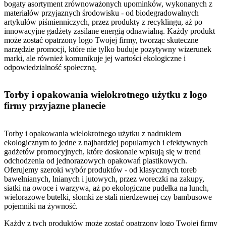
bogaty asortyment zrównoważonych upominków, wykonanych z
materiałów przyjaznych środowisku - od biodegradowalnych
artykułów piśmienniczych, przez produkty z recyklingu, aż po
innowacyjne gadżety zasilane energią odnawialną. Każdy produkt
może zostać opatrzony logo Twojej firmy, tworząc skuteczne
narzędzie promocji, które nie tylko buduje pozytywny wizerunek
marki, ale również komunikuje jej wartości ekologiczne i
odpowiedzialność społeczną.
Torby i opakowania wielokrotnego użytku z logo
firmy przyjazne planecie
Torby i opakowania wielokrotnego użytku z nadrukiem
ekologicznym to jedne z najbardziej popularnych i efektywnych
gadżetów promocyjnych, które doskonale wpisują się w trend
odchodzenia od jednorazowych opakowań plastikowych.
Oferujemy szeroki wybór produktów - od klasycznych toreb
bawełnianych, lnianych i jutowych, przez woreczki na zakupy,
siatki na owoce i warzywa, aż po ekologiczne pudełka na lunch,
wielorazowe butelki, słomki ze stali nierdzewnej czy bambusowe
pojemniki na żywność.
Każdy z tych produktów może zostać opatrzony logo Twojej firmy