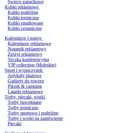
Świece zapachowe
Kubki reklamowe
Kubki podróżne
Kubki termiczne
Kubki emaliowane
Kubki ceramiczne
Kalendarze i notesy
Kalendarze reklamowe
Notatnik reklamowy
Zeszyt reklamowy
Teczka konferencyjna
VIP collection (Moleskin)
Sport i wypoczynek
Artykuły plażowe
Gadżety do roweru
Piknik & camping
Latarki reklamowe
Torby, plecaki, worki
Torby bawełniane
Torby termiczne
Torby sportowe i podróżne
Torby i worki na zamówienie
Plecaki