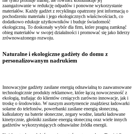
nie tylko promuje markę, ale również komunikuje jej
zaangażowanie w redukcję odpadów i ponowne wykorzystanie
materiałów. Każdy gadżet z recyklingu opatrzony jest informacją o
pochodzeniu materiału i jego ekologicznych właściwościach, co
dodatkowo edukuje użytkowników i buduje świadomość
ekologiczną. To doskonały wybór dla firm, które pragną zamknąć
obieg materiałów w swojej działalności i promować się jako liderzy
zrównoważonego rozwoju.
Naturalne i ekologiczne gadżety do domu z
personalizowanym nadrukiem
Innowacyjne gadżety zasilane energią odnawialną to zaawansowane
technologicznie produkty reklamowe, które łączą nowoczesność z
ekologią, trafiając do klientów ceniących zarówno innowacje, jak i
troskę o środowisko. W naszym asortymencie znajdziesz ładowarki
solarne do telefonów, powerbanki zasilane energią słoneczną,
kalkulatory na baterie słoneczne, zegary wodne, latarki ładowane
kinetycznie, głośniki zasilane energią słoneczną oraz wiele innych
gadżetów wykorzystujących odnawialne źródła energii.