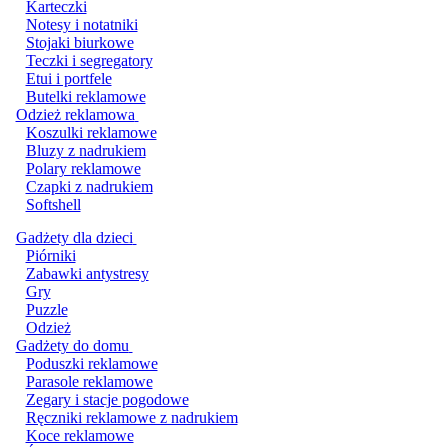
Karteczki
Notesy i notatniki
Stojaki biurkowe
Teczki i segregatory
Etui i portfele
Butelki reklamowe
Odzież reklamowa
Koszulki reklamowe
Bluzy z nadrukiem
Polary reklamowe
Czapki z nadrukiem
Softshell
Gadżety dla dzieci
Piórniki
Zabawki antystresy
Gry
Puzzle
Odzież
Gadżety do domu
Poduszki reklamowe
Parasole reklamowe
Zegary i stacje pogodowe
Ręczniki reklamowe z nadrukiem
Koce reklamowe