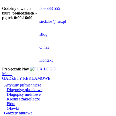
Godziny otwarcia
509 333 555
biura:
poniedziałek -
piątek 8:00-16:00
siedziba@fux.pl
Blog
O nas
Kontakt
Przełącznik Nav
Menu
GADŻETY REKLAMOWE
Artykuły piśmiennicze
Długopisy plastikowe
Długopisy metalowe
Kredki i zakreślacze
Pióra
Ołówki
Gadżety biurowe