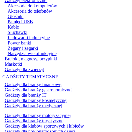
Gadżety elektroniczne
Akcesoria do komputerów
Akcesoria do telefonów
Głośniki
Pamięci USB
Kable
Słuchawki
Ładowarki indukcyjne
Power banki
Zegary i zegarki
Narzędzia wielofunkcyjne
Breloki, magnesy, przypinki
Maskotki
Gadżety dla zwierząt
GADŻETY TEMATYCZNE
Gadżety dla branży finansowej
Gadżety dla branży gastronomicznej
Gadżety dla branży IT
Gadżety dla branży kosmetycznej
Gadżety dla branży medycznej
Gadżety dla branży motoryzacyjnej
Gadżety dla branży turystycznej
Gadżety dla klubów sportowych i kibiców
Gadżety dla nowonarodzonych dzieci