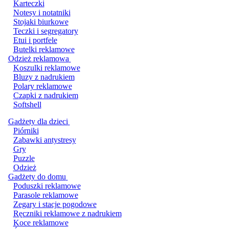
Karteczki
Notesy i notatniki
Stojaki biurkowe
Teczki i segregatory
Etui i portfele
Butelki reklamowe
Odzież reklamowa
Koszulki reklamowe
Bluzy z nadrukiem
Polary reklamowe
Czapki z nadrukiem
Softshell
Gadżety dla dzieci
Piórniki
Zabawki antystresy
Gry
Puzzle
Odzież
Gadżety do domu
Poduszki reklamowe
Parasole reklamowe
Zegary i stacje pogodowe
Ręczniki reklamowe z nadrukiem
Koce reklamowe