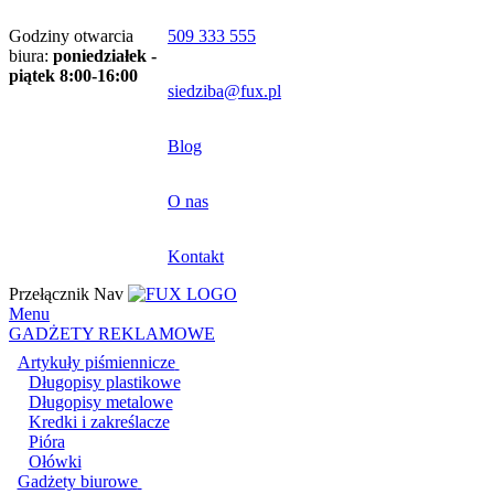
Godziny otwarcia
509 333 555
biura:
poniedziałek -
piątek 8:00-16:00
siedziba@fux.pl
Blog
O nas
Kontakt
Przełącznik Nav
Menu
GADŻETY REKLAMOWE
Artykuły piśmiennicze
Długopisy plastikowe
Długopisy metalowe
Kredki i zakreślacze
Pióra
Ołówki
Gadżety biurowe