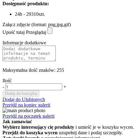
Dostępność produktu:
24h - 29310szt.
Załącz zdjęcie (format: png,jpg,gif)
Upuść tutaj
Przeglądaj
Informacje dodatkowe
Maksymalna ilość znaków: 255
Ilość
-
+
Dodaj do koszyka
Dodaj do Ulubionych
Przejdź na koniec galerii
Przejdź na początek galerii
Jak zamawiać
Wybierz interesujący cię produkty
i umieść je w koszyku wycen.
Przejdź do koszyka wycen
uzupełnij dane i podaj szczegóły.