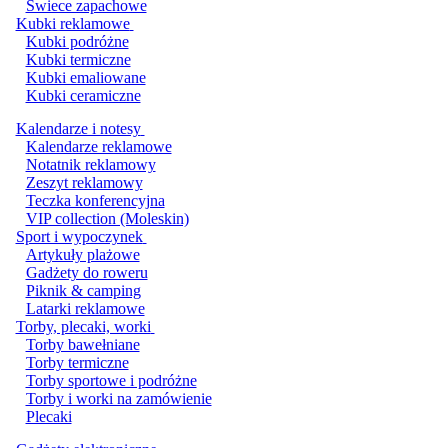
Świece zapachowe
Kubki reklamowe
Kubki podróżne
Kubki termiczne
Kubki emaliowane
Kubki ceramiczne
Kalendarze i notesy
Kalendarze reklamowe
Notatnik reklamowy
Zeszyt reklamowy
Teczka konferencyjna
VIP collection (Moleskin)
Sport i wypoczynek
Artykuły plażowe
Gadżety do roweru
Piknik & camping
Latarki reklamowe
Torby, plecaki, worki
Torby bawełniane
Torby termiczne
Torby sportowe i podróżne
Torby i worki na zamówienie
Plecaki