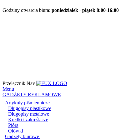
Godziny otwarcia biura:
poniedziałek - piątek 8:00-16:00
Przełącznik Nav
Menu
GADŻETY REKLAMOWE
Artykuły piśmiennicze
Długopisy plastikowe
Długopisy metalowe
Kredki i zakreślacze
Pióra
Ołówki
Gadżety biurowe