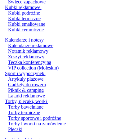
Świece zapachowe
Kubki reklamowe
Kubki podróżne
Kubki termiczne
Kubki emaliowane
Kubki ceramiczne
Kalendarze i notesy
Kalendarze reklamowe
Notatnik reklamowy
Zeszyt reklamowy
Teczka konferencyjna
VIP collection (Moleskin)
Sport i wypoczynek
Artykuły plażowe
Gadżety do roweru
Piknik & camping
Latarki reklamowe
Torby, plecaki, worki
Torby bawełniane
Torby termiczne
Torby sportowe i podróżne
Torby i worki na zamówienie
Plecaki