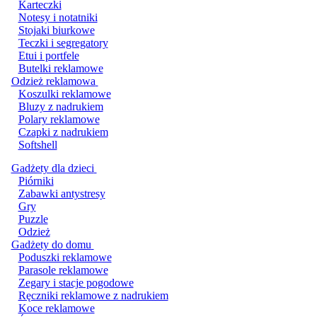
Karteczki
Notesy i notatniki
Stojaki biurkowe
Teczki i segregatory
Etui i portfele
Butelki reklamowe
Odzież reklamowa
Koszulki reklamowe
Bluzy z nadrukiem
Polary reklamowe
Czapki z nadrukiem
Softshell
Gadżety dla dzieci
Piórniki
Zabawki antystresy
Gry
Puzzle
Odzież
Gadżety do domu
Poduszki reklamowe
Parasole reklamowe
Zegary i stacje pogodowe
Ręczniki reklamowe z nadrukiem
Koce reklamowe