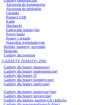
Gadżety elektroniczne
Akcesoria do komputerów
Akcesoria do telefonów
Głośniki
Pamięci USB
Kable
Słuchawki
Ładowarki indukcyjne
Power banki
Zegary i zegarki
Narzędzia wielofunkcyjne
Breloki, magnesy, przypinki
Maskotki
Gadżety dla zwierząt
GADŻETY TEMATYCZNE
Gadżety dla branży finansowej
Gadżety dla branży gastronomicznej
Gadżety dla branży IT
Gadżety dla branży kosmetycznej
Gadżety dla branży medycznej
Gadżety dla branży motoryzacyjnej
Gadżety dla branży turystycznej
Gadżety dla klubów sportowych i kibiców
Gadżety dla nowonarodzonych dzieci