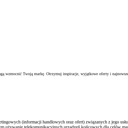
ogą wzmocnić Twoją markę. Otrzymuj inspiracje, wyjątkowe oferty i najnowsze 
ingowych (informacji handlowych oraz ofert) związanych z jego usług
 tym używanie telekomunikacyjnych urządzeń końcowych dla celów mar