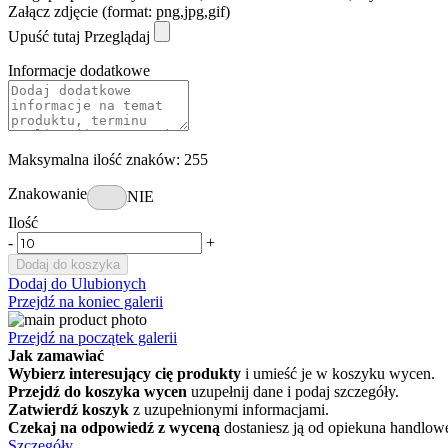
Załącz zdjęcie (format: png,jpg,gif)
Upuść tutaj
Przeglądaj
Informacje dodatkowe
Maksymalna ilość znaków: 255
Znakowanie
NIE
Ilość
-
+
Dodaj do koszyka
Dodaj do Ulubionych
Przejdź na koniec galerii
Przejdź na początek galerii
Jak zamawiać
Wybierz interesujący cię produkty
i umieść je w koszyku wycen.
Przejdź do koszyka wycen
uzupełnij dane i podaj szczegóły.
Zatwierdź koszyk
z uzupełnionymi informacjami.
Czekaj na odpowiedź z wyceną
dostaniesz ją od opiekuna handlow
Szczegóły