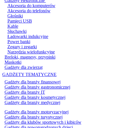
Gadżety elektroniczne
Akcesoria do komputerów
Akcesoria do telefonów
Głośniki
Pamięci USB
Kable
Słuchawki
Ładowarki indukcyjne
Power banki
Zegary i zegarki
Narzędzia wielofunkcyjne
Breloki, magnesy, przypinki
Maskotki
Gadżety dla zwierząt
GADŻETY TEMATYCZNE
Gadżety dla branży finansowej
Gadżety dla branży gastronomicznej
Gadżety dla branży IT
Gadżety dla branży kosmetycznej
Gadżety dla branży medycznej
Gadżety dla branży motoryzacyjnej
Gadżety dla branży turystycznej
Gadżety dla klubów sportowych i kibiców
Gadżety dla nowonarodzonych dzieci