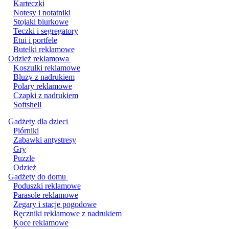
Karteczki
Notesy i notatniki
Stojaki biurkowe
Teczki i segregatory
Etui i portfele
Butelki reklamowe
Odzież reklamowa
Koszulki reklamowe
Bluzy z nadrukiem
Polary reklamowe
Czapki z nadrukiem
Softshell
Gadżety dla dzieci
Piórniki
Zabawki antystresy
Gry
Puzzle
Odzież
Gadżety do domu
Poduszki reklamowe
Parasole reklamowe
Zegary i stacje pogodowe
Ręczniki reklamowe z nadrukiem
Koce reklamowe