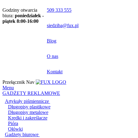
Godziny otwarcia
509 333 555
biura:
poniedziałek -
piątek 8:00-16:00
siedziba@fux.pl
Blog
O nas
Kontakt
Przełącznik Nav
Menu
GADŻETY REKLAMOWE
Artykuły piśmiennicze
Długopisy plastikowe
Długopisy metalowe
Kredki i zakreślacze
Pióra
Ołówki
Gadżety biurowe