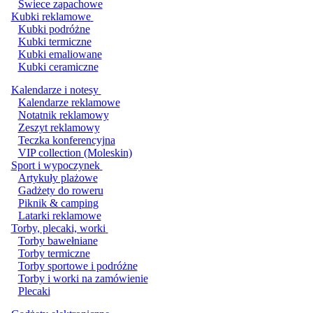
Świece zapachowe
Kubki reklamowe
Kubki podróżne
Kubki termiczne
Kubki emaliowane
Kubki ceramiczne
Kalendarze i notesy
Kalendarze reklamowe
Notatnik reklamowy
Zeszyt reklamowy
Teczka konferencyjna
VIP collection (Moleskin)
Sport i wypoczynek
Artykuły plażowe
Gadżety do roweru
Piknik & camping
Latarki reklamowe
Torby, plecaki, worki
Torby bawełniane
Torby termiczne
Torby sportowe i podróżne
Torby i worki na zamówienie
Plecaki