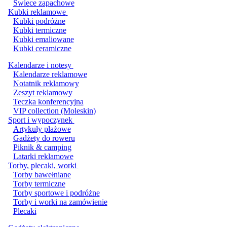
Świece zapachowe
Kubki reklamowe
Kubki podróżne
Kubki termiczne
Kubki emaliowane
Kubki ceramiczne
Kalendarze i notesy
Kalendarze reklamowe
Notatnik reklamowy
Zeszyt reklamowy
Teczka konferencyjna
VIP collection (Moleskin)
Sport i wypoczynek
Artykuły plażowe
Gadżety do roweru
Piknik & camping
Latarki reklamowe
Torby, plecaki, worki
Torby bawełniane
Torby termiczne
Torby sportowe i podróżne
Torby i worki na zamówienie
Plecaki