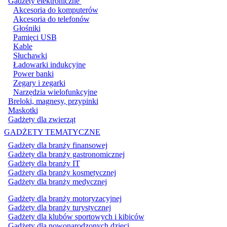
Gadżety elektroniczne
Akcesoria do komputerów
Akcesoria do telefonów
Głośniki
Pamięci USB
Kable
Słuchawki
Ładowarki indukcyjne
Power banki
Zegary i zegarki
Narzędzia wielofunkcyjne
Breloki, magnesy, przypinki
Maskotki
Gadżety dla zwierząt
GADŻETY TEMATYCZNE
Gadżety dla branży finansowej
Gadżety dla branży gastronomicznej
Gadżety dla branży IT
Gadżety dla branży kosmetycznej
Gadżety dla branży medycznej
Gadżety dla branży motoryzacyjnej
Gadżety dla branży turystycznej
Gadżety dla klubów sportowych i kibiców
Gadżety dla nowonarodzonych dzieci