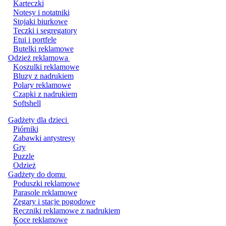
Karteczki
Notesy i notatniki
Stojaki biurkowe
Teczki i segregatory
Etui i portfele
Butelki reklamowe
Odzież reklamowa
Koszulki reklamowe
Bluzy z nadrukiem
Polary reklamowe
Czapki z nadrukiem
Softshell
Gadżety dla dzieci
Piórniki
Zabawki antystresy
Gry
Puzzle
Odzież
Gadżety do domu
Poduszki reklamowe
Parasole reklamowe
Zegary i stacje pogodowe
Ręczniki reklamowe z nadrukiem
Koce reklamowe