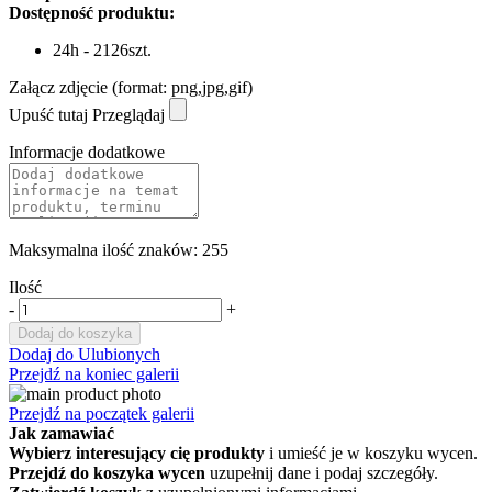
Dostępność produktu:
24h - 2126szt.
Załącz zdjęcie (format: png,jpg,gif)
Upuść tutaj
Przeglądaj
Informacje dodatkowe
Maksymalna ilość znaków: 255
Ilość
-
+
Dodaj do koszyka
Dodaj do Ulubionych
Przejdź na koniec galerii
Przejdź na początek galerii
Jak zamawiać
Wybierz interesujący cię produkty
i umieść je w koszyku wycen.
Przejdź do koszyka wycen
uzupełnij dane i podaj szczegóły.