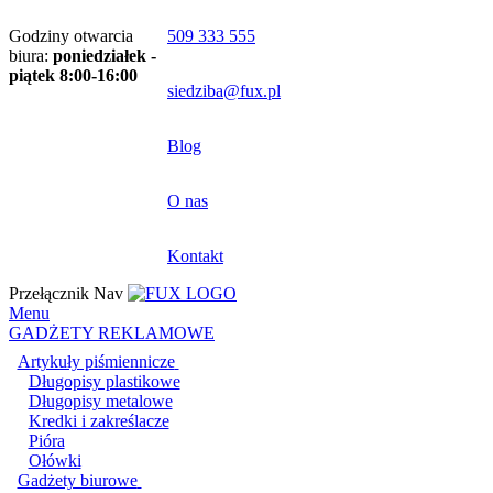
Godziny otwarcia
509 333 555
biura:
poniedziałek -
piątek 8:00-16:00
siedziba@fux.pl
Blog
O nas
Kontakt
Przełącznik Nav
Menu
GADŻETY REKLAMOWE
Artykuły piśmiennicze
Długopisy plastikowe
Długopisy metalowe
Kredki i zakreślacze
Pióra
Ołówki
Gadżety biurowe